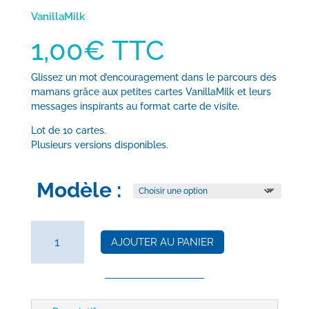
VanillaMilk
1,00
€
TTC
Glissez un mot d’encouragement dans le parcours des
mamans grâce aux petites cartes VanillaMilk et leurs
messages inspirants au format carte de visite.
Lot de 10 cartes.
Plusieurs versions disponibles.
Modèle :
quantité
de
AJOUTER AU PANIER
Petites
cartes
VanillaMilk
(x10)