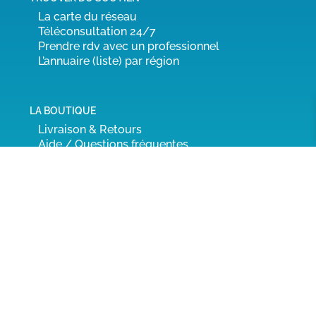
La carte du réseau
Téléconsultation 24/7
Prendre rdv avec un professionnel
L’annuaire (liste) par région
LA BOUTIQUE
Livraison & Retours
Aide / Questions fréquentes
Notre démarche responsable
Rétractation
Mentions légales & Conditions générales
|
Contact
VanillaMilk ne peut se substituer à l’avis d’un médecin ou
un professionnel expert de l’allaitement maternel
d’
.
Pour toute demande urgente, réservez une
Téléconsultation allaitement
«
» et appelez le 15 en
cas de fièvre.