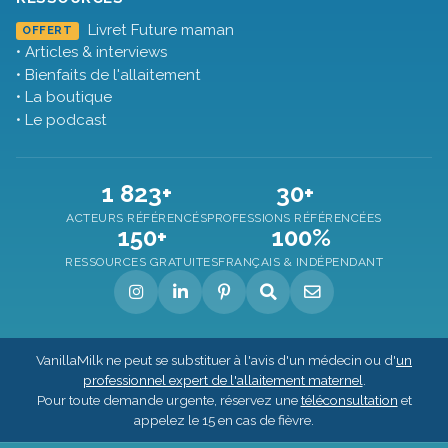
Livret Future maman
OFFERT
• Articles & interviews
• Bienfaits de l'allaitement
• La boutique
• Le podcast
1 823+
30+
ACTEURS RÉFÉRENCÉS
PROFESSIONS RÉFÉRENCÉES
150+
100%
RESSOURCES GRATUITES
FRANÇAIS & INDÉPENDANT
VanillaMilk ne peut se substituer à l'avis d'un médecin ou d'
un
professionnel expert de l'allaitement maternel
.
Pour toute demande urgente, réservez une
téléconsultation
et
appelez le 15 en cas de fièvre.