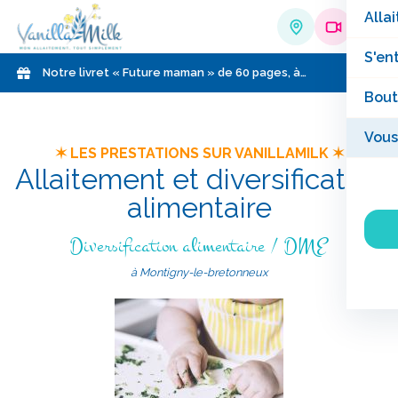
Allai
S'en
Notre livret « Future maman » de 60 pages, à
télécharger gratuitement !
Bout
Vous
✶ LES PRESTATIONS SUR VANILLAMILK ✶
Allaitement et diversification
alimentaire
Diversification alimentaire / DME
à Montigny-le-bretonneux