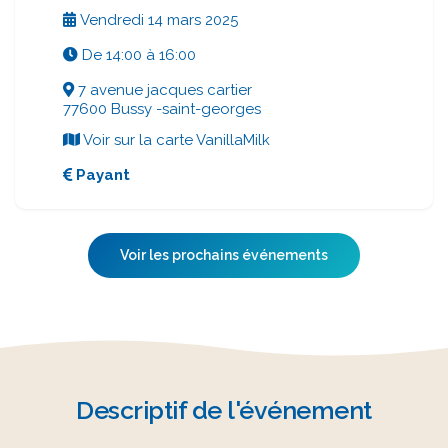
Informations pratiques
Date :
Vendredi 14 mars 2025
Horaires :
De 14:00 à 16:00
Lieu :
7 avenue jacques cartier
77600 Bussy -saint-georges
Voir sur la carte VanillaMilk
Tarif :
Payant
Voir les prochains événements
Descriptif de l'événement