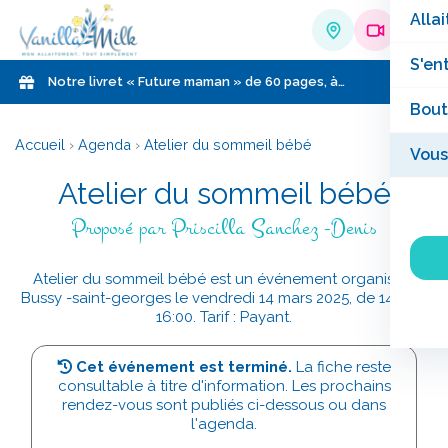
Allai
S'en
Notre livret « Future maman » de 60 pages, à
télécharger gratuitement !
Bout
Accueil
›
Agenda
›
Atelier du sommeil bébé
Vous
Atelier du sommeil bébé
Proposé par Priscilla Sanchez -Denis
Atelier du sommeil bébé est un événement organisé à
Bussy -saint-georges le vendredi 14 mars 2025, de 14:00 à
16:00. Tarif : Payant.
Cet événement est terminé.
La fiche reste
consultable à titre d'information. Les prochains
rendez-vous sont publiés ci-dessous ou dans
l'agenda.