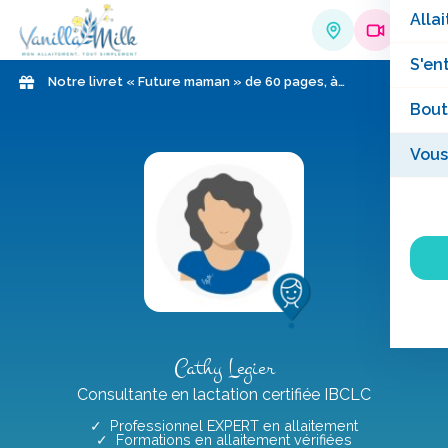
Allai
S'en
Notre livret « Future maman » de 60 pages, à
télécharger gratuitement !
Bout
Vous
Cathy Legier
Consultante en lactation certifiée IBCLC
✓ Professionnel EXPERT en allaitement
✓ Formations en allaitement vérifiées