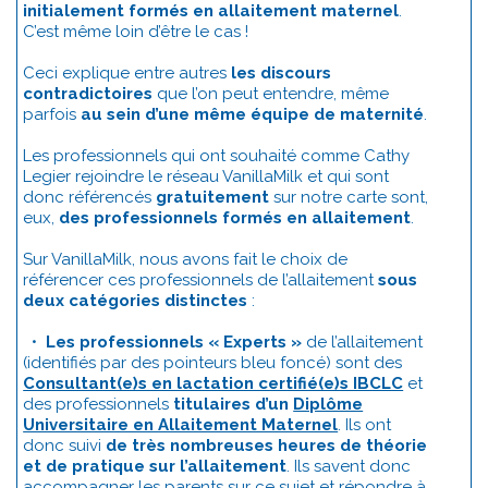
initialement formés en allaitement maternel
.
C’est même loin d’être le cas !
Ceci explique entre autres
les discours
contradictoires
que l’on peut entendre, même
parfois
au sein d’une même équipe de maternité
.
Les professionnels qui ont souhaité comme Cathy
Legier rejoindre le réseau VanillaMilk et qui sont
donc référencés
gratuitement
sur notre carte sont,
eux,
des professionnels formés en allaitement
.
Sur VanillaMilk, nous avons fait le choix de
référencer ces professionnels de l’allaitement
sous
deux catégories distinctes
:
•
Les professionnels « Experts »
de l’allaitement
(identifiés par des pointeurs bleu foncé) sont des
Consultant(e)s en lactation certifié(e)s IBCLC
et
des professionnels
titulaires d’un
Diplôme
Universitaire en Allaitement Maternel
. Ils ont
donc suivi
de très nombreuses heures de théorie
et de pratique sur l’allaitement
. Ils savent donc
accompagner les parents sur ce sujet et répondre à