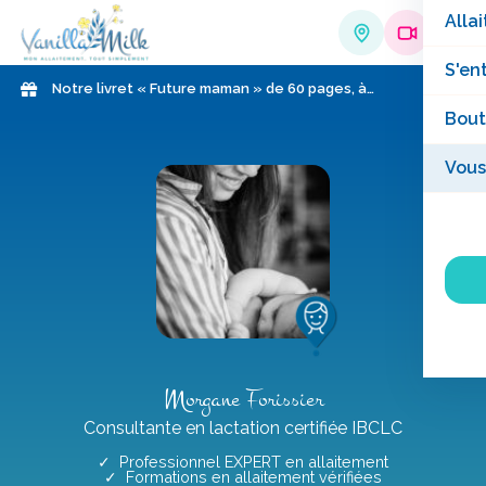
Allai
S'en
Notre livret « Future maman » de 60 pages, à
télécharger gratuitement !
Bout
Vous
Morgane Forissier
Consultante en lactation certifiée IBCLC
✓ Professionnel EXPERT en allaitement
✓ Formations en allaitement vérifiées