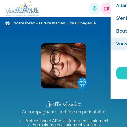
Allai
S'en
Notre livret « Future maman » de 60 pages, à
télécharger gratuitement !
Bout
Vous
Joëlle Vernhet
Accompagnante certifiée en périnatalité
✓ Professionnel AIDANT, formé en allaitement
✓ Formations en allaitement vérifiées