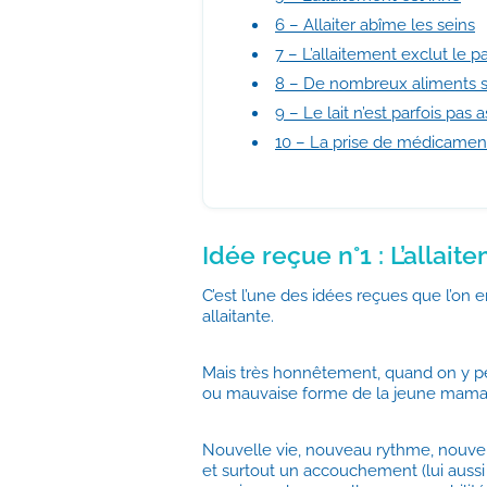
6 – Allaiter abîme les seins
7 – L’allaitement exclut le p
8 – De nombreux aliments so
9 – Le lait n’est parfois pas 
10 – La prise de médicament
Idée reçue n°1 : L’allait
C’est l’une des idées reçues que l’o
allaitante.
Mais très honnêtement, quand on y pens
ou mauvaise forme de la jeune mam
Nouvelle vie, nouveau rythme, nouvel
et surtout un accouchement (lui auss