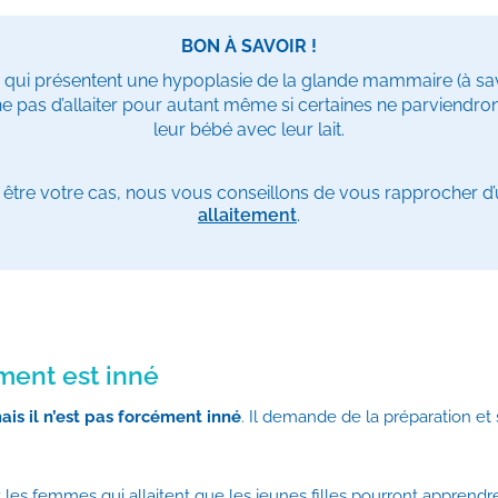
BON À SAVOIR !
 qui présentent une hypoplasie de la glande mammaire (à savo
e pas d’allaiter pour autant même si certaines ne parviendro
leur bébé avec leur lait.
 être votre cas, nous vous conseillons de vous rapprocher d
allaitement
.
ement est inné
ais il n’est pas forcément inné
. Il demande de la préparation et 
t les femmes qui allaitent que les jeunes filles pourront apprend