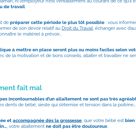
aman, ni l’employeur n’est véritablement au courant de ce qu’il 
eu de travail
.
st de
préparer cette période le plus tôt possible
: vous informe
ormer de son devoir relatif au
Droit du Travail
, échanger avec d’a
nnaître le matériel à prévoir…
istique à mettre en place seront plus ou moins faciles selon vot
c de la motivation et de bons conseils, allaiter et travailler ne s
ement fait mal
pes incontournables d’un allaitement ne sont pas très agréab
s dents de bébé, sieste qui s’éternise et tension dans la poitrine…)
mée et
accompagnée dès la grossesse
, que votre bébé est
bien 
in…
, votre allaitement
ne doit pas être douloureux
.