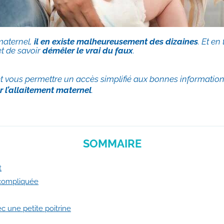
 maternel,
il en existe malheureusement des dizaines
. Et en
 et de savoir
démêler le vrai du faux
.
r et vous permettre un accès simplifié aux bonnes informati
r l’allaitement maternel
.
SOMMAIRE
t
t compliquée
avec une petite poitrine