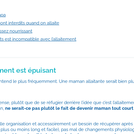
apa
nt interdits quand on allaite
assez nourrissant
s est incompatible avec l’allaitement
ement est épuisant
n entend le plus fréquemment. Une maman allaitante serait bien 
e, plutôt que de se réfugier derrière l’idée que c’est l’allaitem
an,
ne serait-ce pas plutôt le fait de devenir maman tout court
le organisation et accessoirement un besoin de récupérer après 
i plus ou moins long et facile), pas mal de changements physiol