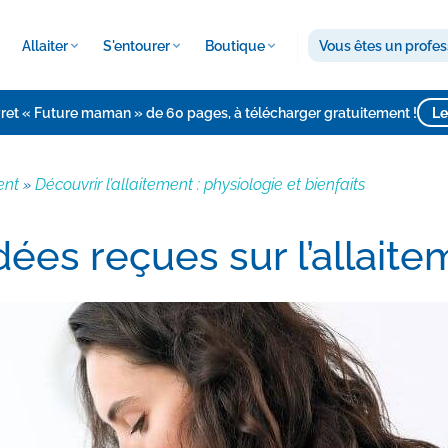
Allaiter
S'entourer
Boutique
Vous êtes un profes
vret « Future maman » de 60 pages, à télécharger gratuitement !
Le
ent
Découvrir l’allaitement : physiologie et bienfaits
»
dées reçues sur l’allait