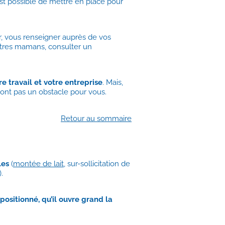
est possible de mettre en place pour
r, vous renseigner auprès de vos
utres mamans, consulter un
re travail et votre entreprise
. Mais,
eront pas un obstacle pour vous.
Retour au sommaire
les
(
montée de lait
, sur-sollicitation de
.
positionné, qu’il ouvre grand la