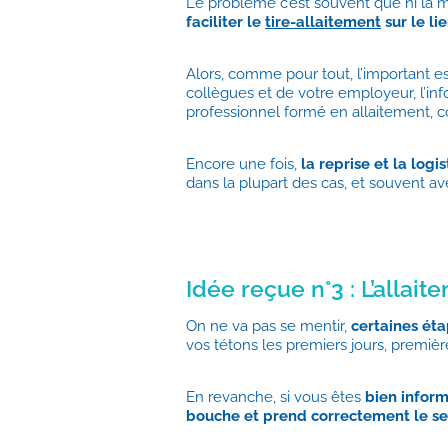
Le problème c’est souvent que ni la m
faciliter le
tire-allaitement
sur le li
Alors, comme pour tout, l’important e
collègues et de votre employeur, l’inf
professionnel formé en allaitement, co
Encore une fois,
la reprise et la log
dans la plupart des cas, et souvent ave
Idée reçue n°3 : L’allait
On ne va pas se mentir,
certaines éta
vos tétons les premiers jours, première
En revanche, si vous êtes
bien infor
bouche et prend correctement le se